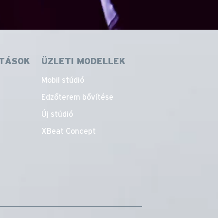
TÁSOK
ÜZLETI MODELLEK
Mobil stúdió
Edzőterem bővítése
Új stúdió
XBeat Concept