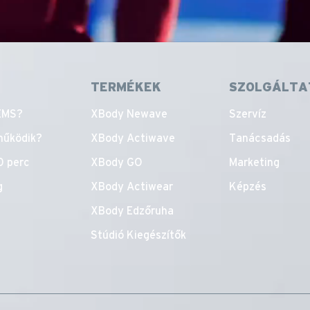
TERMÉKEK
SZOLGÁLTA
 EMS?
XBody Newave
Szervíz
működik?
XBody Actiwave
Tanácsadás
0 perc
XBody GO
Marketing
g
XBody Actiwear
Képzés
XBody Edzőruha
Stúdió Kiegészítők