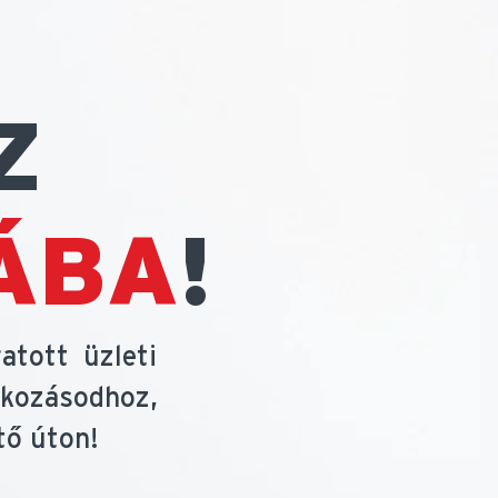
Z
ÁBA
!
atott üzleti
lkozásodhoz,
tő úton!