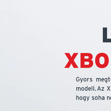
XBO
Gyors megté
modell. Az 
hogy soha n