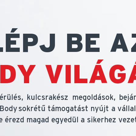
LÉPJ BE A
DY VILÁG
rülés, kulcsrakész megoldások, bejár
XBody sokrétű támogatást nyújt a válla
e érezd magad egyedül a sikerhez veze