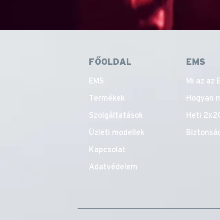
FŐOLDAL
EMS
EMS
Mi az az
Termékek
Hogyan 
Szolgáltatások
Heti 2x2
Üzleti modellek
Biztonsá
Kapcsolat
Adatvédelem